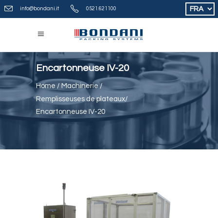
Choisir
info@bondani.it
0521.621100
une
langue
Encartonneuse IV-20
Home
/
Machinerie
/
Remplisseuses de plateaux
/
Encartonneuse IV-20