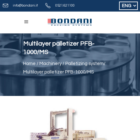
Choose
info@bondani.it
0521.621100
a
language
Multilayer palletizer PFB-
1000/MS
Home
/
Machinery
/
Palletizing system
/
Multilayer palletizer PFB-1000/MS