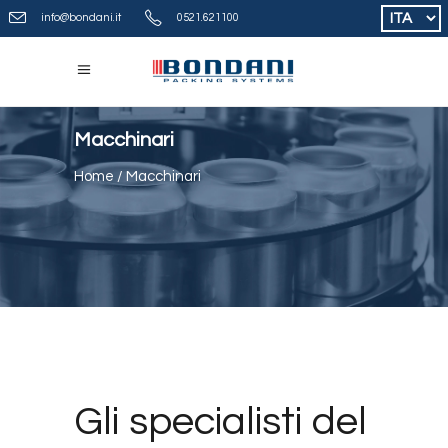
Scegli
info@bondani.it
0521.621100
una
lingua
Macchinari
Home
/
Macchinari
Gli specialisti del